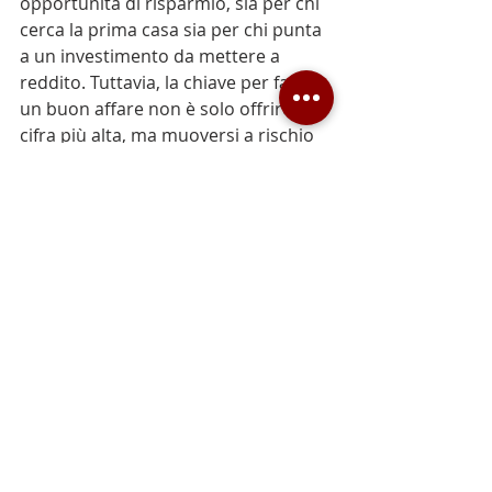
opportunità di risparmio, sia per chi 
cerca la prima casa sia per chi punta 
a un investimento da mettere a 
reddito. Tuttavia, la chiave per fare 
un buon affare non è solo offrire la 
cifra più alta, ma muoversi a rischio 
zero.
Vuoi scoprire le migliori opportunità 
immobiliari del momento e 
conoscere il reale potenziale tecnico 
e legale di un immobile prima di 
investire il tuo capitale?
📞 
Richiedi oggi stesso una 
CONSULENZA GRATUITA.
 Mettiamo 
a tua disposizione i nostri 
professionisti per una sessione 
strategica iniziale, durante la quale 
attiveremo lo studio di fattibilità e 