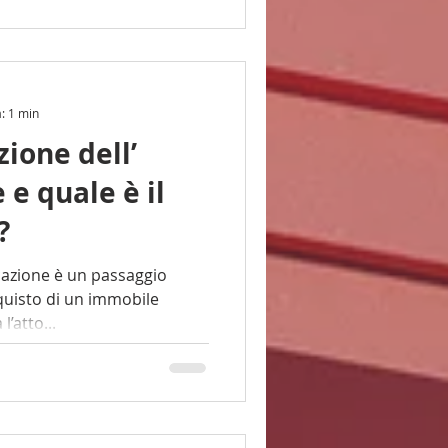
a: 1 min
zione dell’
 e quale è il
?
n passaggio
quisto di un immobile
l’atto...