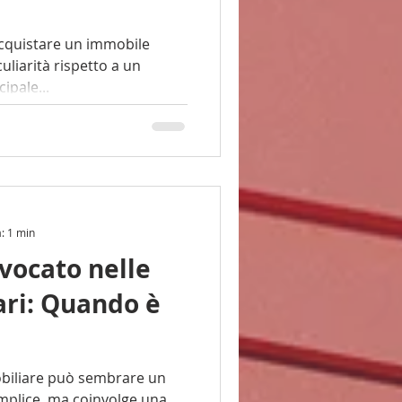
cquistare un immobile
ipale...
a: 1 min
vvocato nelle
ari: Quando è
obiliare può sembrare un
mplice, ma coinvolge una