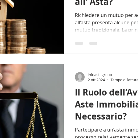
all’ Asta?
Richiedere un mutuo per a
all’asta presenta alcune peculiarità rispetto a un
mutuo tradizionale. La princ
infoastegroup
2 ott 2024
Tempo di lettur
Il Ruolo dell’A
Aste Immobili
Necessario?
Partecipare a un’asta imm
processo relativamente se