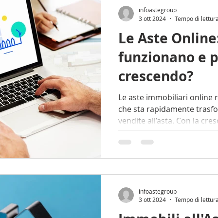
infoastegroup
3 ott 2024
Tempo di lettur
Le Aste Onlin
funzionano e 
crescendo?
Le aste immobiliari online rappresentano una novità
che sta rapidamente trasfo
vendite all’asta. Con la cres
infoastegroup
3 ott 2024
Tempo di lettur