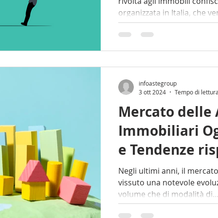
rivolta agli immobili confisc
organizzata in Italia, che v
infoastegroup
3 ott 2024
Tempo di lettur
Mercato delle 
Immobiliari Og
e Tendenze ris
Passato
Negli ultimi anni, il mercato
vissuto una notevole evoluzi
volume che di modalità di.