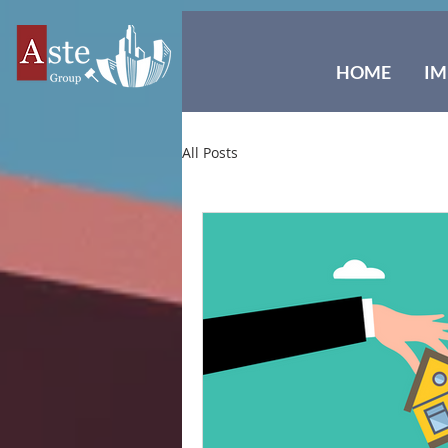
HOME
IM
All Posts