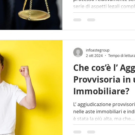
serie di aspetti legali comple
infoastegroup
2 ott 2024
Tempo di lettur
Che cos’è l’ Ag
Provvisoria in 
Immobiliare?
L’ aggiudicazione provvisoria è un passaggio ch
nelle aste immobiliari e ind
è stata la più alta, ma che...