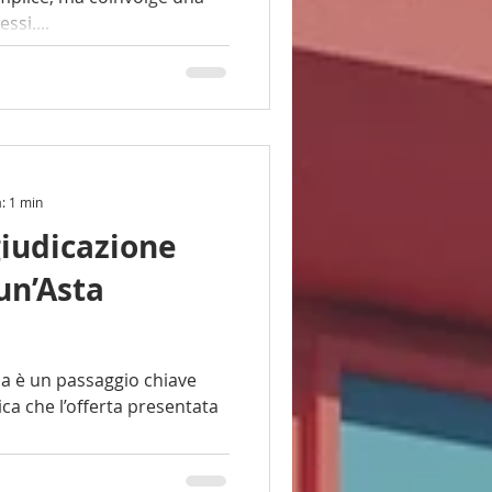
ssi....
a: 1 min
giudicazione
un’Asta
iave
ica che l’offerta presentata