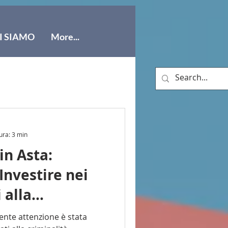
I SIAMO
More...
ura: 3 min
in Asta:
Investire nei
 alla
ganizzata
cente attenzione è stata