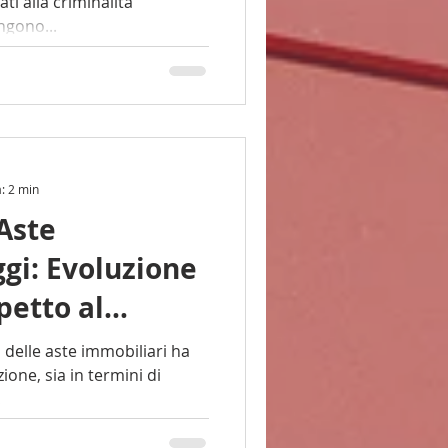
ati alla criminalità
engono...
a: 2 min
Aste
gi: Evoluzione
petto al
 delle aste immobiliari ha
one, sia in termini di
..