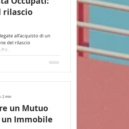
sta Occupati:
 rilascio
egate all’acquisto di un
ne del rilascio
risulta...
a: 2 min
re un Mutuo
e un Immobile