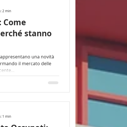
a: 2 min
e: Come
perché stanno
rmando il mercato delle
cente...
a: 1 min