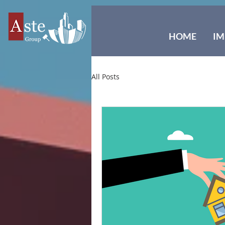
HOME
IM
All Posts