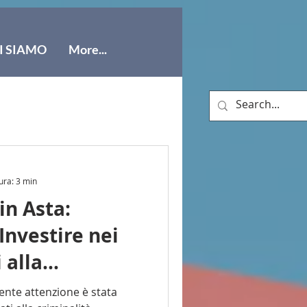
I SIAMO
More...
ura: 3 min
in Asta:
Investire nei
 alla
ganizzata
cente attenzione è stata