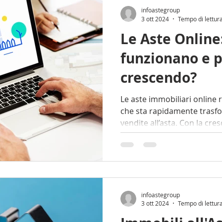
infoastegroup
3 ott 2024
Tempo di lettur
Le Aste Onlin
funzionano e 
crescendo?
Le aste immobiliari online rappresentano una novità
che sta rapidamente trasfo
vendite all’asta. Con la cres
infoastegroup
3 ott 2024
Tempo di lettur