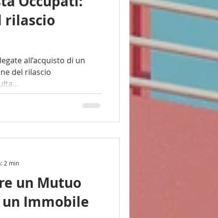
sta Occupati:
 rilascio
egate all’acquisto di un
ne del rilascio
risulta...
a: 2 min
re un Mutuo
e un Immobile