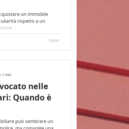
cquistare un immobile
ipale...
a: 1 min
vvocato nelle
ari: Quando è
obiliare può sembrare un
mplice, ma coinvolge una