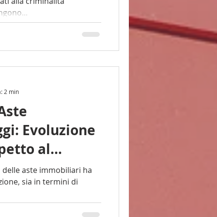
ati alla criminalità
engono...
a: 2 min
Aste
gi: Evoluzione
petto al
 delle aste immobiliari ha
one, sia in termini di
..