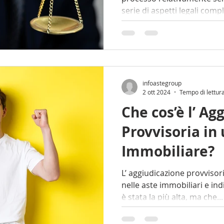
serie di aspetti legali comple
infoastegroup
2 ott 2024
Tempo di lettur
Che cos’è l’ Ag
Provvisoria in 
Immobiliare?
L’ aggiudicazione provvisoria è un passaggio ch
nelle aste immobiliari e ind
è stata la più alta, ma che...