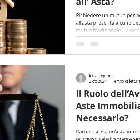
all’ Asta?
Richiedere un mutuo per a
all’asta presenta alcune peculiarità rispetto a un
mutuo tradizionale. La princ
infoastegroup
2 ott 2024
Tempo di lettur
Il Ruolo dell’A
Aste Immobili
Necessario?
Partecipare a un’asta imm
processo relativamente se