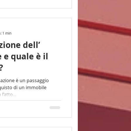
a: 1 min
zione dell’
 e quale è il
?
n passaggio
quisto di un immobile
l’atto...