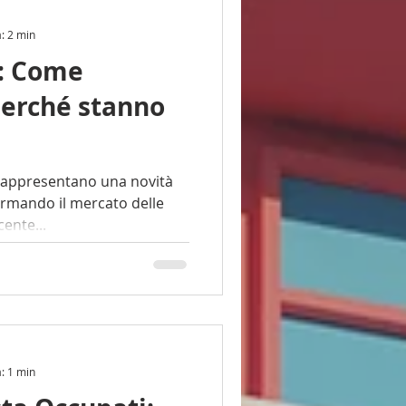
a: 2 min
e: Come
perché stanno
rmando il mercato delle
cente...
a: 1 min