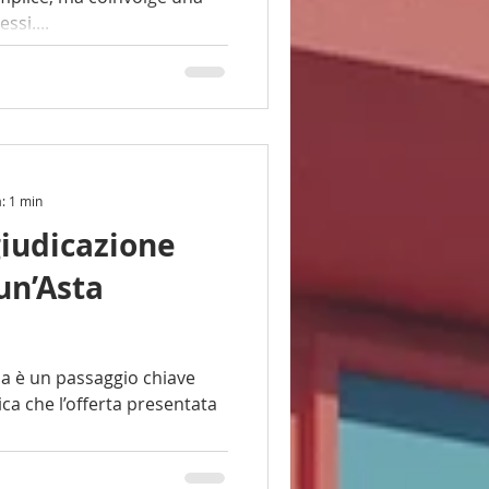
ssi....
a: 1 min
giudicazione
un’Asta
iave
ica che l’offerta presentata