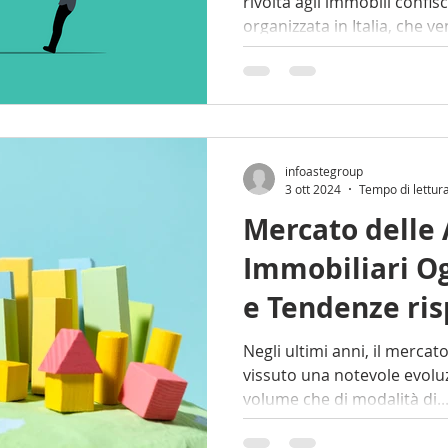
rivolta agli immobili confisc
organizzata in Italia, che v
infoastegroup
3 ott 2024
Tempo di lettur
Mercato delle 
Immobiliari Og
e Tendenze ris
Passato
Negli ultimi anni, il mercato
vissuto una notevole evoluzi
volume che di modalità di.